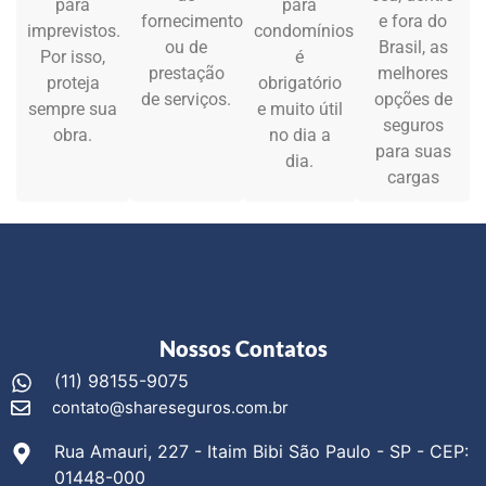
para
para
fornecimento
e fora do
imprevistos.
condomínios
ou de
Brasil, as
Por isso,
é
prestação
melhores
proteja
obrigatório
de serviços.
opções de
sempre sua
e muito útil
seguros
obra.
no dia a
para suas
dia.
cargas
Nossos Contatos
(11) 98155-9075
contato@shareseguros.com.br
Rua Amauri, 227 - Itaim Bibi São Paulo - SP - CEP:
01448-000