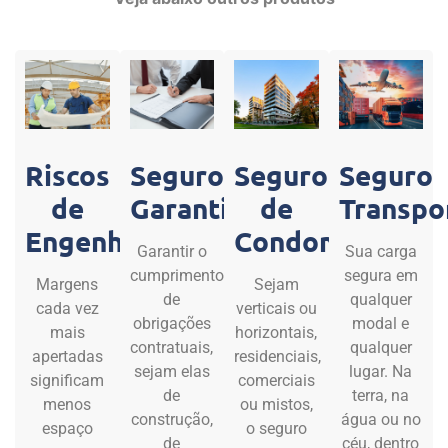
Riscos
Seguro
Seguro
Seguro
de
Garantia
de
Transpo
Engenharia
Condomínio
Garantir o
Sua carga
cumprimento
segura em
Margens
Sejam
de
qualquer
cada vez
verticais ou
obrigações
modal e
mais
horizontais,
contratuais,
qualquer
apertadas
residenciais,
sejam elas
lugar. Na
significam
comerciais
de
terra, na
menos
ou mistos,
construção,
água ou no
espaço
o seguro
de
céu, dentro